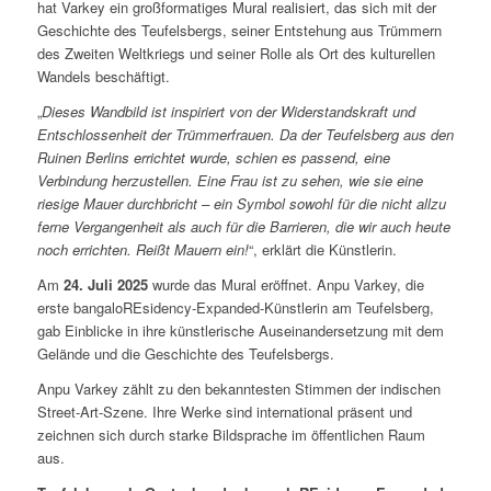
hat Varkey ein großformatiges Mural realisiert, das sich mit der
Geschichte des Teufelsbergs, seiner Entstehung aus Trümmern
des Zweiten Weltkriegs und seiner Rolle als Ort des kulturellen
Wandels beschäftigt.
„
Dieses Wandbild ist inspiriert von der Widerstandskraft und
Entschlossenheit der Trümmerfrauen. Da der Teufelsberg aus den
Ruinen Berlins errichtet wurde, schien es passend, eine
Verbindung herzustellen. Eine Frau ist zu sehen, wie sie eine
riesige Mauer durchbricht – ein Symbol sowohl für die nicht allzu
ferne Vergangenheit als auch für die Barrieren, die wir auch heute
noch errichten. Reißt Mauern ein!
“, erklärt die Künstlerin.
Am
24. Juli 2025
wurde das Mural eröffnet. Anpu Varkey, die
erste bangaloREsidency-Expanded-Künstlerin am Teufelsberg,
gab Einblicke in ihre künstlerische Auseinandersetzung mit dem
Gelände und die Geschichte des Teufelsbergs.
Anpu Varkey zählt zu den bekanntesten Stimmen der indischen
Street-Art-Szene. Ihre Werke sind international präsent und
zeichnen sich durch starke Bildsprache im öffentlichen Raum
aus.