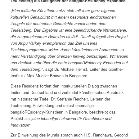
Teufelsberg als Gastgeber der bangaloREsidency-Expanded
„
Eine indische Künstlerin setzt sich mit ihrer ganz eigenen
kulturellen Sensibilität mit einem besonders eindrücklichen
Zeugnis der deutschen Geschichte auseinander: dem
Teufelsberg. Das Ergebnis ist eine beeindruckende Wandmalerei,
die zu gemeinsamer Reflexion einlädt. Damit spiegelt das Projekt
von Anpu Varkey exemplarisch das Ziel unseres
Residenzprogramms wider: durch künstlerischen Austausch zu
mehr Verständigung über Grenzen hinweg beizutragen. Wir freuen
uns deshalb sehr über die erste bangaloREsidency-Expanded auf
dem Teufelsberg!“
, sagt Dr. Michael Heinst, Leiter des Goethe-
Institut / Max Mueller Bhavan in Bangalore.
Diese Residenz fördert den interkulturellen Dialog zwischen
Indien und Deutschland und verbindet künstlerischen Ausdruck
mit historischer Tiefe. Dr. Stefanie Reichelt, Leiterin der
Teufelsberg-Entwicklung und selbst ehemalige
bangaloREsidency-Künstlerin in Bangalore, beschreibt das
Projekt als „
eine lebendige Leinwand für Geschichte und
Innovation
“.
Zur Einweihung des Murals sprach auch
H.S. Randhawa, Second