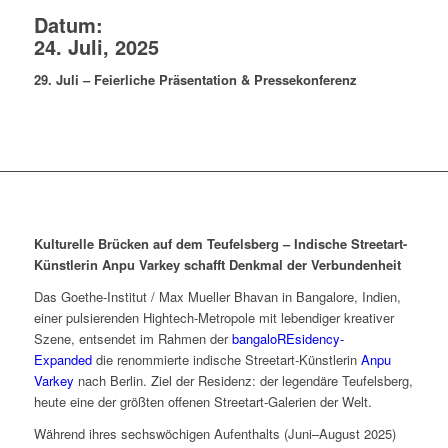
Datum:
24. Juli, 2025
29. Juli – Feierliche Präsentation & Pressekonferenz
Kulturelle Brücken auf dem Teufelsberg – Indische Streetart-
Künstlerin Anpu Varkey schafft Denkmal der Verbundenheit
Das Goethe-Institut / Max Mueller Bhavan in Bangalore, Indien,
einer pulsierenden Hightech-Metropole mit lebendiger kreativer
Szene, entsendet im Rahmen der
bangaloREsidency-
Expanded
die renommierte indische Streetart-Künstlerin
Anpu
Varkey
nach Berlin. Ziel der Residenz: der legendäre Teufelsberg,
heute eine der größten offenen Streetart-Galerien der Welt.
Während ihres sechswöchigen Aufenthalts (Juni–August 2025)