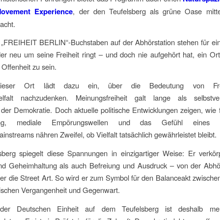
ovement Experience
, der den Teufelsberg als grüne Oase mitte
acht.
 „FREIHEIT BERLIN“-Buchstaben auf der Abhörstation stehen für ein 
r neu um seine Freiheit ringt – und doch nie aufgehört hat, ein Ort f
 Offenheit zu sein.
ieser Ort lädt dazu ein, über die Bedeutung von Fre
elfalt nachzudenken. Meinungsfreiheit galt lange als selbstver
er Demokratie. Doch aktuelle politische Entwicklungen zeigen, wie fra
erung, mediale Empörungswellen und das Gefühl eines d
nstreams nähren Zweifel, ob Vielfalt tatsächlich gewährleistet bleibt.
sberg spiegelt diese Spannungen in einzigartiger Weise: Er verkör
und Geheimhaltung als auch Befreiung und Ausdruck – von der Abhör
über die Street Art. So wird er zum Symbol für den Balanceakt zwisch
wischen Vergangenheit und Gegenwart.
er Deutschen Einheit auf dem Teufelsberg ist deshalb me