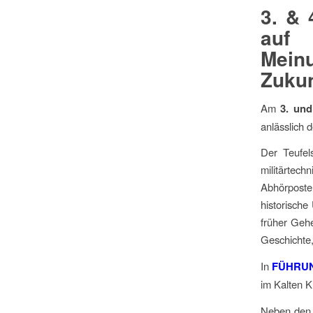
3. & 
auf 
Meinu
Zukun
Am
3. und
anlässlich 
Der Teufel
militärtec
Abhörposte
historisch
früher Geh
Geschichte
In
FÜHRUN
im Kalten K
Neben den 