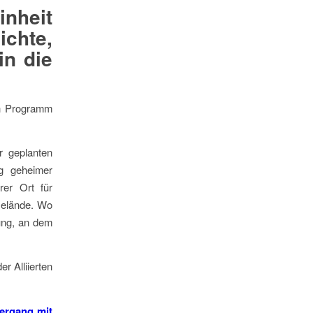
inheit
chte,
in die
en Programm
r geplanten
ng geheimer
rer Ort für
Gelände. Wo
ung, an dem
er Alliierten
ergang mit