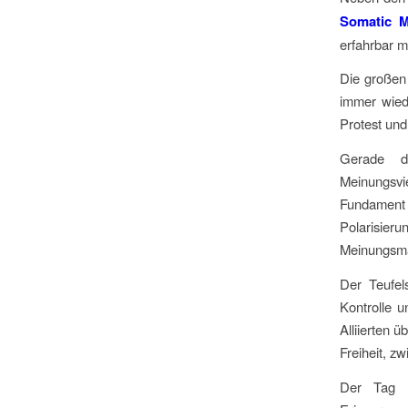
Somatic M
erfahrbar m
Die großen
immer wiede
Protest und
Gerade d
Meinungsvi
Fundament d
Polarisi
Meinungsmai
Der Teufel
Kontrolle 
Alliierten 
Freiheit, z
Der Tag d