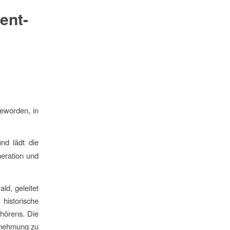
ent-
geworden, in
nd lädt die
eration und
d, geleitet
historische
hörens. Die
hrnehmung zu