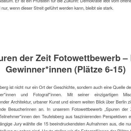
datum. Er ist ein Prüfstein für die Zukunft: Demokratie lebt vom offene
 nur, wenn dieser Streit geführt werden kann, bleibt sie stark.
uren der Zeit Fotowettbewerb – 
Gewinner*innen (Plätze 6-15)
berg ist nicht nur ein Ort der Geschichte, sondern auch eine Quelle der
ler*innen und Fotograf*innen. Mit seiner einzigartigen Mi
nder Architektur, urbaner Kunst und einem weiten Blick über Berlin zi
nde Besucherinnen an. In unserem Fotowettbewerb „Spuren der 
Teilnehmer*innen den Teufelsberg aus faszinierenden Perspektiven 
ängige Jury wählte die 15 beeindruckendsten Aufnahmen aus, die nun
ellung zu sehen sind. Heute stellen wir die Fotograf*innen der Plätze 6