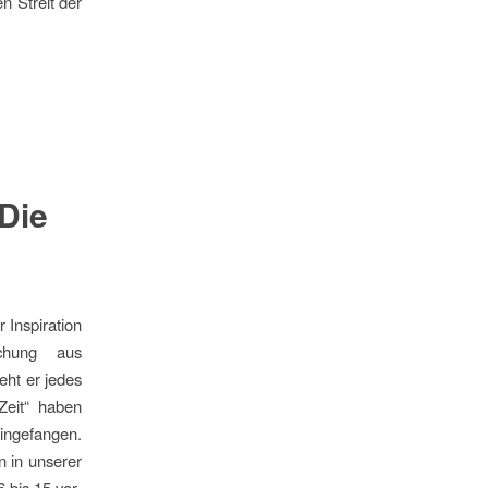
n Streit der
Die
 Inspiration
schung aus
eht er jedes
Zeit“ haben
eingefangen.
 in unserer
 bis 15 vor.