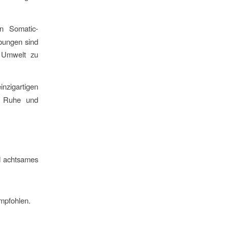
n Somatic-
bungen sind
d Umwelt zu
inzigartigen
r Ruhe und
nd achtsames
mpfohlen.