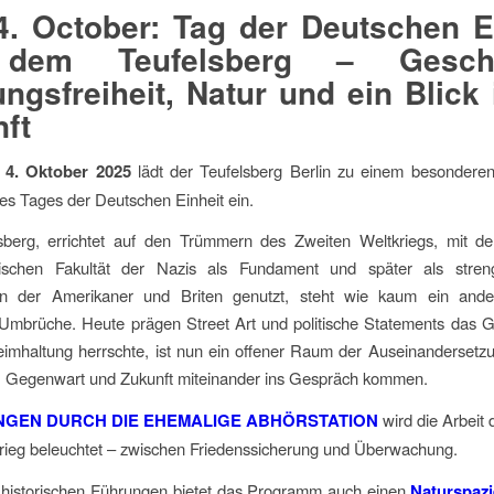
4. October: Tag der Deutschen E
dem Teufelsberg – Geschi
ngsfreiheit, Natur und ein Blick 
ft
 4. Oktober 2025
lädt der Teufelsberg Berlin zu einem besonder
des Tages der Deutschen Einheit ein.
sberg, errichtet auf den Trümmern des Zweiten Weltkriegs, mit de
hnischen Fakultät der Nazis als Fundament und später als stre
n der Amerikaner und Briten genutzt, steht wie kaum ein ande
e Umbrüche. Heute prägen Street Art und politische Statements das 
eimhaltung herrschte, ist nun ein offener Raum der Auseinandersetz
, Gegenwart und Zukunft miteinander ins Gespräch kommen.
GEN DURCH DIE EHEMALIGE ABHÖRSTATION
wird die Arbeit d
rieg beleuchtet – zwischen Friedenssicherung und Überwachung.
historischen Führungen bietet das Programm auch einen
Naturspazi