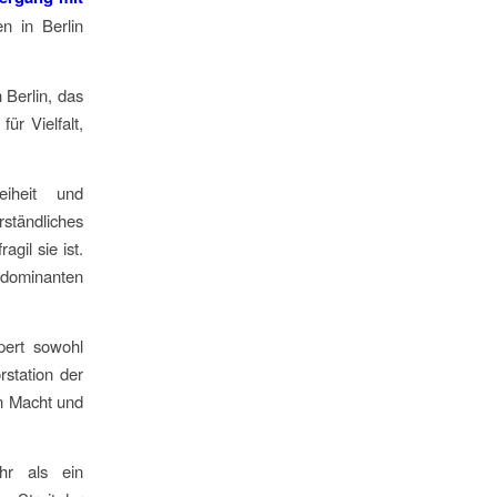
n in Berlin
Berlin, das
ür Vielfalt,
iheit und
ständliches
gil sie ist.
ominanten
pert sowohl
station der
en Macht und
hr als ein