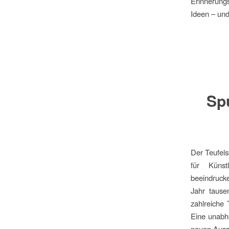
Erinnerungs
Ideen – und
Sp
Der Teufels
für Künst
beeindrucke
Jahr tause
zahlreiche 
Eine unabh
neuen Ausst