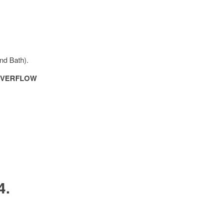
nd Bath).
n OVERFLOW
4.