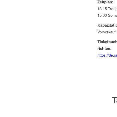
Zeitplan:
13:15 Tref
15:00 Soma
Kapazität 
Vorverkauf:
Ticketbuc
richten:
https://de.
T