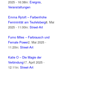
2025 - 16:38
in:
Ereignis
,
Veranstaltungen
Emma Rytoft – Farbenfrohe
Femininität am Teufelsberg
8. Mai
2025 - 11:00
in:
Street-Art
Fumo Miles – Farbrausch und
Female Power
2. Mai 2025 -
11:20
in:
Street-Art
Katie O – Die Magie der
Verbindung
17. April 2025 -
12:11
in:
Street-Art