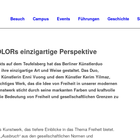
Besuch
Campus
Events
Führungen
Geschichte
S
LORs einzigartige Perspektive
kts auf dem Teufelsberg hat das Berliner Künstlerduo
re einzigartige Art und Weise gestaltet. Das Duo,
n Künstlerin Enni Vuong und dem Künstler Kerim Yilmaz,
ichtiges Werk, das die Idee von Freiheit in unserer modernen
unstwerk sticht durch seine markanten Farben und kraftvolle
die Bedeutung von Freiheit und gesellschaftlichen Grenzen zu
s Kunstwerk, das tiefere Einblicke in das Thema Freiheit bietet.
n
„Ausbruch“
aus den gesellschaftlichen Normen und