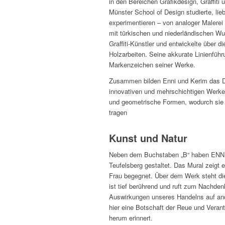
in den Bereichen Grafikdesign, Graffiti 
Münster School of Design studierte, lie
experimentieren – von analoger Malerei 
mit türkischen und niederländischen Wu
Graffiti-Künstler und entwickelte über di
Holzarbeiten. Seine akkurate Linienführ
Markenzeichen seiner Werke.
Zusammen bilden Enni und Kerim das D
innovativen und mehrschichtigen Werke 
und geometrische Formen, wodurch sie e
tragen
Kunst und Natur
Neben dem Buchstaben „B“ haben ENNI
Teufelsberg gestaltet. Das Mural zeigt e
Frau begegnet. Über dem Werk steht die
ist tief berührend und ruft zum Nachde
Auswirkungen unseres Handelns auf an
hier eine Botschaft der Reue und Veran
herum erinnert.