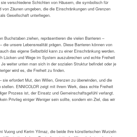
 sie verschiedene Schichten von Häusern, die symbolisch für
nd von Zäunen umgeben, die die Einschränkungen und Grenzen
 als Gesellschaft unterliegen.
en Buchstaben ziehen, repräsentieren die vielen Barrieren –
– die unsere Lebensrealität prägen. Diese Barrieren können von
r auch das eigene Selbstbild kann zu einer Einschränkung werden.
ch Lücken und Wege im System auszubrechen und echte Freiheit
Je weiter unten man sich in der sozialen Struktur befindet oder je
eriger wird es, die Freiheit zu finden.
 – sie erfordert Mut, den Willen, Grenzen zu überwinden, und die
u stellen. ENNICOLOR zeigt mit ihrem Werk, dass echte Freiheit
diger Prozess ist, der Einsatz und Gemeinschaftsgefühl verlangt.
 kein Privileg einiger Weniger sein sollte, sondern ein Ziel, das wir
i Vuong und Kerim Yilmaz, die beide ihre künstlerischen Wurzeln