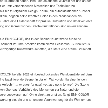
und Illustration haben. Enni, die asiatische Wurzeln hat und an der
bt es, mit verschiedenen Materialien und Techniken zu
bis hin zu digitalem Design. Kerim, ein autodidaktischer Künstler
rzeln, begann seine kreative Reise in den Niederlanden als
e Jahre eine Leidenschaft für präzise Illustration und detailverliebte
ung und isometrischen Städte-Illustrationen sind unverkennbare
uo ENNICOLOR, das in der Berliner Kunstszene für seine
bekannt ist. Ihre Arbeiten kombinieren Realismus, Surrealismus
inzigartige Kunstwerke schaffen, die stets eine starke Botschaft
COLOR bereits 2023 ein beeindruckendes Wandgemälde auf dem
ine faszinierende Szene, in der ein Wal vorsichtig einer jungen
 Aufschrift „
I’m sorry for what we have done to you
“. Die Szene
nken über das Verhältnis des Menschen zur Natur und die
dere Lebewesen auf. Ohne direkt zu urteilen, fängt ENNICOLOR
twortung ein, die uns an unsere Verantwortung für die Welt um uns