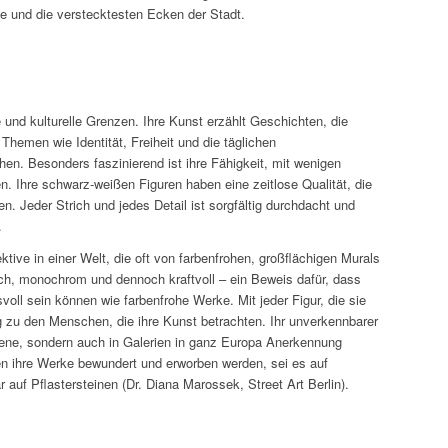
 und die verstecktesten Ecken der Stadt.
nd kulturelle Grenzen. Ihre Kunst erzählt Geschichten, die
Themen wie Identität, Freiheit und die täglichen
n. Besonders faszinierend ist ihre Fähigkeit, mit wenigen
. Ihre schwarz-weißen Figuren haben eine zeitlose Qualität, die
n. Jeder Strich und jedes Detail ist sorgfältig durchdacht und
.
tive in einer Welt, die oft von farbenfrohen, großflächigen Murals
eich, monochrom und dennoch kraftvoll – ein Beweis dafür, dass
ll sein können wie farbenfrohe Werke. Mit jeder Figur, die sie
g zu den Menschen, die ihre Kunst betrachten. Ihr unverkennbarer
t-Szene, sondern auch in Galerien in ganz Europa Anerkennung
en ihre Werke bewundert und erworben werden, sei es auf
r auf Pflastersteinen (Dr. Diana Marossek, Street Art Berlin).