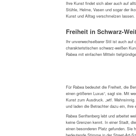
Ihre Kunst findet sich aber auch auf all
Stühle, Helme, Vasen und sogar der iko
Kunst und Alltag verschmelzen lassen. R
Freiheit in Schwarz-Wei
Ihr unverwechselbarer Stil ist auch auf 
charakteristischen schwarz-weißen Kunst
Rabea mit einfachen Mitteln tiefgründi
Für Rabea bedeutet die Freiheit, die Ber
einen größeren Luxus“, sagt sie. Mit wen
Kunst zum Ausdruck. „wtf. Wahnsinnig. T
und laden die Betrachter dazu ein, ihre 
Rabea Senftenberg lebt und arbeitet wei
keine Grenzen kennt. In einer Stadt, die
einen besonderen Platz gefunden. Sie h
bedeutende Stimme in der Street-Art-Szen