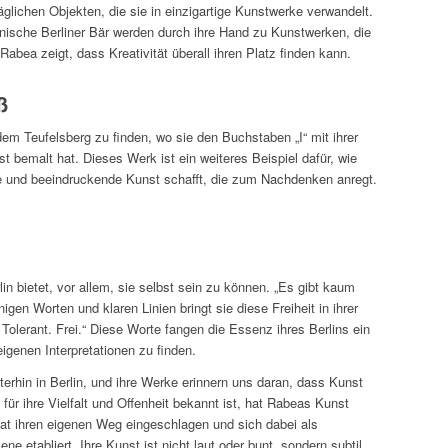
täglichen Objekten, die sie in einzigartige Kunstwerke verwandelt.
nische Berliner Bär werden durch ihre Hand zu Kunstwerken, die
abea zeigt, dass Kreativität überall ihren Platz finden kann.
ß
dem Teufelsberg zu finden, wo sie den Buchstaben „I“ mit ihrer
 bemalt hat. Dieses Werk ist ein weiteres Beispiel dafür, wie
ge und beeindruckende Kunst schafft, die zum Nachdenken anregt.
lin bietet, vor allem, sie selbst sein zu können. „Es gibt kaum
igen Worten und klaren Linien bringt sie diese Freiheit in ihrer
olerant. Frei.“ Diese Worte fangen die Essenz ihres Berlins ein
eigenen Interpretationen zu finden.
terhin in Berlin, und ihre Werke erinnern uns daran, dass Kunst
 für ihre Vielfalt und Offenheit bekannt ist, hat Rabeas Kunst
at ihren eigenen Weg eingeschlagen und sich dabei als
e etabliert. Ihre Kunst ist nicht laut oder bunt, sondern subtil