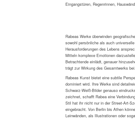
Eingangstüren, Regenrinnen, Hauswände
Rabeas Werke überwinden geografische u
sowohl persönliche als auch universelle 
Herausforderungen des Lebens anspreche
Mitteln komplexe Emotionen darzustellen
Betrachtende einlädt, genauer hinzusehe
trägt zur Wirkung des Gesamtwerks bei
Rabeas Kunst bietet eine subtile Perspek
dominiert wird. Ihre Werke sind detailr
Schwarz-Weiß-Bilder genauso eindrucksvo
zeichnet, schafft Rabea eine Verbindun
Stil hat ihr nicht nur in der Street-Ar
eingebracht. Von Berlin bis Athen könn
Leinwänden, als Illustrationen oder soga