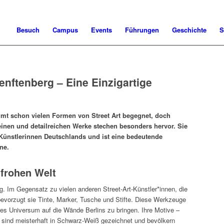
Besuch
Campus
Events
Führungen
Geschichte
S
nftenberg – Eine Einzigartige
immt schon vielen Formen von Street Art begegnet, doch
einen und detailreichen Werke stechen besonders hervor. Sie
-Künstlerinnen Deutschlands und ist eine bedeutende
ne.
enfrohen Welt
g. Im Gegensatz zu vielen anderen Street-Art-Künstler*innen, die
evorzugt sie Tinte, Marker, Tusche und Stifte. Diese Werkzeuge
res Universum auf die Wände Berlins zu bringen. Ihre Motive –
 sind meisterhaft in Schwarz-Weiß gezeichnet und bevölkern