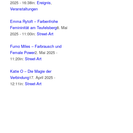
2025 - 16:38
in:
Ereignis
,
Veranstaltungen
Emma Rytoft – Farbenfrohe
Femininität am Teufelsberg
8. Mai
2025 - 11:00
in:
Street-Art
Fumo Miles – Farbrausch und
Female Power
2. Mai 2025 -
11:20
in:
Street-Art
Katie O – Die Magie der
Verbindung
17. April 2025 -
12:11
in:
Street-Art