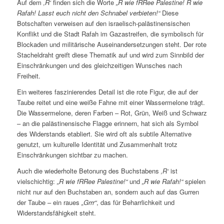
Auf dem
‚R‘
finden sich die Worte
„R wie fRRee Palestine! R wie
Rafah! Lasst euch nicht den Schnabel verbieten!“
Diese
Botschaften verweisen auf den israelisch-palästinensischen
Konflikt und die Stadt Rafah im Gazastreifen, die symbolisch für
Blockaden und militärische Auseinandersetzungen steht. Der rote
Stacheldraht greift diese Thematik auf und wird zum Sinnbild der
Einschränkungen und des gleichzeitigen Wunsches nach
Freiheit.
Ein weiteres faszinierendes Detail ist die rote Figur, die auf der
Taube reitet und eine weiße Fahne mit einer Wassermelone trägt.
Die Wassermelone, deren Farben – Rot, Grün, Weiß und Schwarz
– an die palästinensische Flagge erinnern, hat sich als Symbol
des Widerstands etabliert. Sie wird oft als subtile Alternative
genutzt, um kulturelle Identität und Zusammenhalt trotz
Einschränkungen sichtbar zu machen.
Auch die wiederholte Betonung des Buchstabens
‚R‘
ist
vielschichtig:
„R wie fRRee Palestine!“
und
„R wie Rafah!“
spielen
nicht nur auf den Buchstaben an, sondern auch auf das Gurren
der Taube – ein raues
„Grrr“
, das für Beharrlichkeit und
Widerstandsfähigkeit steht.