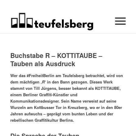
Buchstabe R – KOTTITAUBE –
Tauben als Ausdruck
Wer das #FreiheitBerlin am Teufelsberg betrachtet, wird von
dem mächtigen ‚
R‘
in den Bann gezogen. Dieses Werk
stammt von Till Jürgens, besser bekannt als KOTTITAUBE,
einem Berliner Graffiti-Künstler und
Kommunikationsdesigner. Sein Name verweist auf seine
Wurzeln am Kottbusser Tor in Kreuzberg, wo er in den 80er
Jahren aufwuchs – geprägt vom bunten Leben und der
rebellischen Graffitikultur Berlins.
Die Sprache der Tauben