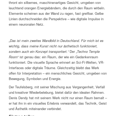
thront ein silbernes, maschinenartiges Gesicht, umgeben von
leuchtend orangen Energiebändern, die durch den Raum wirbeln.
Elemente scheinen aus der Wand zu ragen, fast greifbar. Gelbe
Linien durchschneiden die Perspektive – wie digitale Impulse in
einem neuronalen Netz.
„Das ist mein zweites Wandbild in Deutschland. Für mich ist es
wichtig, dass meine Kunst nicht nur ästhetisch funktioniert,
sondern auch ein Konzept transportiert.“
Der „
Techno Temple
Room
“ ist genau das: ein Raum, der wie ein Gedankenraum
funktioniert. Die visuelle Sprache erinnert an Sci-Fi-Welten, VR-
Interfaces oder digitale Träume. Gleichzeitig bleibt das Werk
offen für Interpretation – ein menschliches Gesicht, umgeben von
Bewegung, Symbolen und Energie.
Der Teufelsberg, mit seiner Mischung aus Vergangenheit, Verfall
und kreativer Wiederbelebung, bietet dafür den idealen Rahmen.
Denis Dendy hat mit seinem Werk nicht nur einen Raum bemalt –
er hat ihn in ein visuelles Erlebnis verwandelt, das Technik, Geist
und Ästhetik miteinander verbindet.