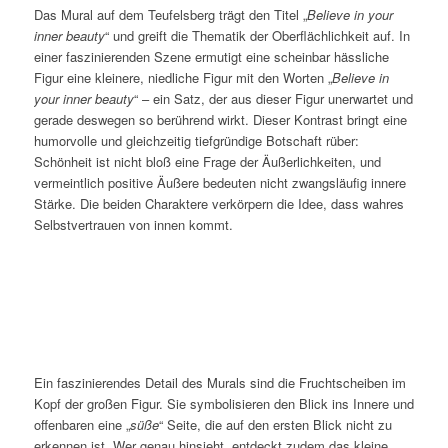
Das Mural auf dem Teufelsberg trägt den Titel „
Believe in your
inner beauty
“ und greift die Thematik der Oberflächlichkeit auf. In
einer faszinierenden Szene ermutigt eine scheinbar hässliche
Figur eine kleinere, niedliche Figur mit den Worten „
Believe in
your inner beauty
“ – ein Satz, der aus dieser Figur unerwartet und
gerade deswegen so berührend wirkt. Dieser Kontrast bringt eine
humorvolle und gleichzeitig tiefgründige Botschaft rüber:
Schönheit ist nicht bloß eine Frage der Äußerlichkeiten, und
vermeintlich positive Äußere bedeuten nicht zwangsläufig innere
Stärke. Die beiden Charaktere verkörpern die Idee, dass wahres
Selbstvertrauen von innen kommt.
Ein faszinierendes Detail des Murals sind die Fruchtscheiben im
Kopf der großen Figur. Sie symbolisieren den Blick ins Innere und
offenbaren eine „
süße
“ Seite, die auf den ersten Blick nicht zu
erkennen ist. Wer genau hinsieht, entdeckt zudem das kleine