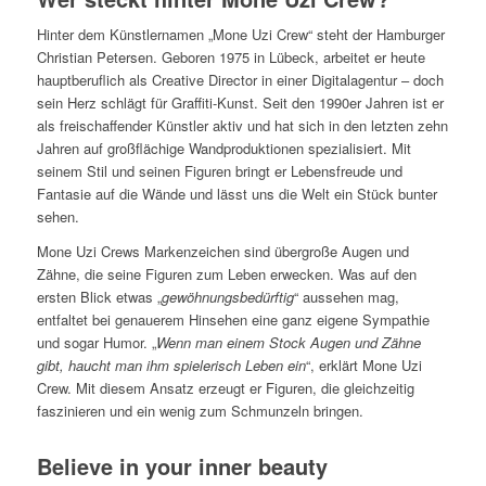
Hinter dem Künstlernamen „Mone Uzi Crew“ steht der Hamburger
Christian Petersen. Geboren 1975 in Lübeck, arbeitet er heute
hauptberuflich als Creative Director in einer Digitalagentur – doch
sein Herz schlägt für Graffiti-Kunst. Seit den 1990er Jahren ist er
als freischaffender Künstler aktiv und hat sich in den letzten zehn
Jahren auf großflächige Wandproduktionen spezialisiert. Mit
seinem Stil und seinen Figuren bringt er Lebensfreude und
Fantasie auf die Wände und lässt uns die Welt ein Stück bunter
sehen.
Mone Uzi Crews Markenzeichen sind übergroße Augen und
Zähne, die seine Figuren zum Leben erwecken. Was auf den
ersten Blick etwas „
gewöhnungsbedürftig
“ aussehen mag,
entfaltet bei genauerem Hinsehen eine ganz eigene Sympathie
und sogar Humor. „
Wenn man einem Stock Augen und Zähne
gibt, haucht man ihm spielerisch Leben ein
“, erklärt Mone Uzi
Crew. Mit diesem Ansatz erzeugt er Figuren, die gleichzeitig
faszinieren und ein wenig zum Schmunzeln bringen.
Believe in your inner beauty