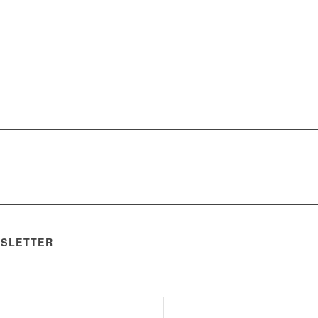
Hier informieren !
SLETTER