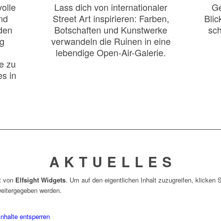
olle
Lass dich von internationaler
Ge
nd
Street Art inspirieren: Farben,
Blic
den
Botschaften und Kunstwerke
sch
ng
verwandeln die Ruinen in eine
lebendige Open-Air-Galerie.
e zu
s in
A K T U E L L E S
lt von
Elfsight Widgets
. Um auf den eigentlichen Inhalt zuzugreifen, klicken 
 weitergegeben werden.
Inhalte entsperren