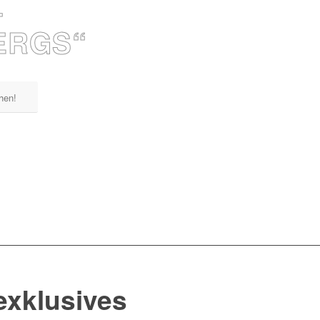
–
ERGS“
hen!
exklusives