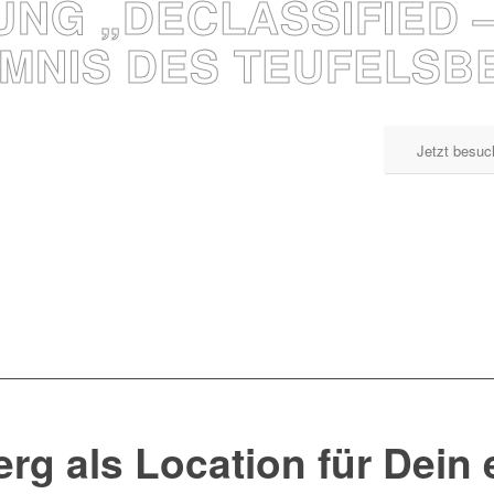
NG „DECLASSIFIED 
IMNIS DES TEUFELSB
Jetzt besuc
erg als Location für Dein 